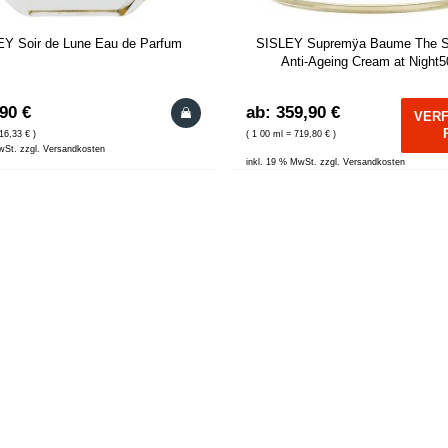
Y Soir de Lune Eau de Parfum
SISLEY Supremÿa Baume The 
Anti-Ageing Cream at Night
,90 €
ab: 359,90 €
VER
16,33 € )
( 1 00 ml = 719,80 € )
wSt. zzgl. Versandkosten
inkl. 19 % MwSt. zzgl. Versandkosten