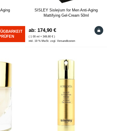
-Aging
SISLEY Sisleÿum for Men Anti-Aging
Mattifying Gel-Cream 50ml
ab: 174,90 €
FÜGBARKEIT
PRÜFEN
( 1 00 ml = 349,80 € )
inkl. 19 % MwSt. zzgl. Versandkosten