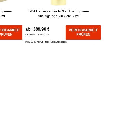
Supreme
SISLEY Supremÿa la Nuit The Supreme
50ml
Anti-Ageing Skin Care 50ml
ab: 389,90 €
FÜGBARKEIT
VERFÜGBARKEIT
PRÜFEN
PRÜFEN
( 1 00 ml = 779,80 € )
inkl. 19 % MwSt. zzgl. Versandkosten