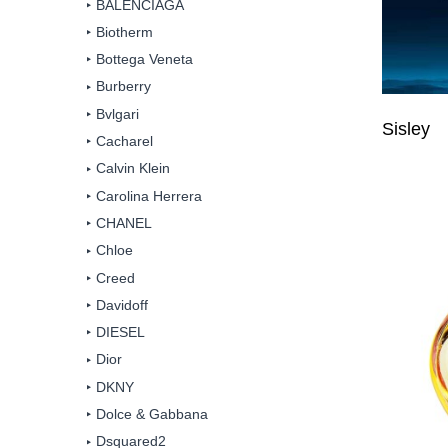
BALENCIAGA
Biotherm
Bottega Veneta
Burberry
Bvlgari
Sisley
Cacharel
Calvin Klein
Carolina Herrera
CHANEL
Chloe
Creed
Davidoff
DIESEL
Dior
DKNY
Dolce & Gabbana
Dsquared2