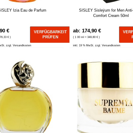
ISLEY Izia Eau de Parfum
SISLEY Sisleÿum for Men Anti
Comfort Cream 50ml
,90 €
ab: 174,90 €
VERFÜGBARKEIT
VER
PRÜFEN
76,33 € )
( 1 00 ml = 349,80 € )
wSt. zzgl. Versandkosten
inkl. 19 % MwSt. zzgl. Versandkosten