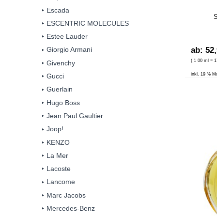
Escada
S
ESCENTRIC MOLECULES
Estee Lauder
ab: 52
Giorgio Armani
( 1 00 ml = 1
Givenchy
inkl. 19 % M
Gucci
Guerlain
Hugo Boss
Jean Paul Gaultier
Joop!
KENZO
La Mer
Lacoste
Lancome
Marc Jacobs
Mercedes-Benz