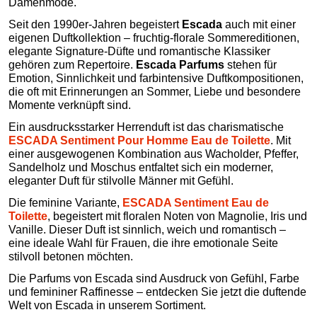
Damenmode.
Seit den 1990er-Jahren begeistert
Escada
auch mit einer
eigenen Duftkollektion – fruchtig-florale Sommereditionen,
elegante Signature-Düfte und romantische Klassiker
gehören zum Repertoire.
Escada Parfums
stehen für
Emotion, Sinnlichkeit und farbintensive Duftkompositionen,
die oft mit Erinnerungen an Sommer, Liebe und besondere
Momente verknüpft sind.
Ein ausdrucksstarker Herrenduft ist das charismatische
ESCADA Sentiment Pour Homme Eau de Toilette
. Mit
einer ausgewogenen Kombination aus Wacholder, Pfeffer,
Sandelholz und Moschus entfaltet sich ein moderner,
eleganter Duft für stilvolle Männer mit Gefühl.
Die feminine Variante,
ESCADA Sentiment Eau de
Toilette
, begeistert mit floralen Noten von Magnolie, Iris und
Vanille. Dieser Duft ist sinnlich, weich und romantisch –
eine ideale Wahl für Frauen, die ihre emotionale Seite
stilvoll betonen möchten.
Die Parfums von Escada sind Ausdruck von Gefühl, Farbe
und femininer Raffinesse – entdecken Sie jetzt die duftende
Welt von Escada in unserem Sortiment.