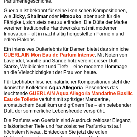
Parfümeriegeschichte.
Guerlain ist bekannt für seine ikonischen Kompositionen,
wie
Jicky
,
Shalimar
oder
Mitsouko
, aber auch für die
Fähigkeit, sich stets neu zu erfinden. Die Düfte der Marke
vereinen traditionelle Handwerkskunst mit moderner
Innovation – oft in nachhaltig hergestellten Formeln und
edlen Flakons.
Ein intensives Dufterlebnis für Damen bietet das sinnliche
GUERLAIN Mon Eau de Parfum Intense
. Mit Noten von
Lavendel, Vanille und Sandelholz vereint dieser Duft
Stärke, Weiblichkeit und Tiefe – eine moderne Hommage
an die Vielschichtigkeit der Frau von heute.
Für Liebhaber frischer, natürlicher Kompositionen steht die
ikonische Kollektion
Aqua Allegoria
. Besonders das
leuchtende
GUERLAIN Aqua Allegoria Mandarine Basilic
Eau de Toilette
verführt mit spritziger Mandarine,
aromatischem Basilikum und grünem Tee – ein belebender
Duft, der sommerliche Lebensfreude versprüht.
Die Parfums von Guerlain sind Ausdruck zeitloser Eleganz,
olfaktorischer Tiefe und französischer Parfumkunst auf
höchstem Niveau. Entdecken Sie jetzt die edlen