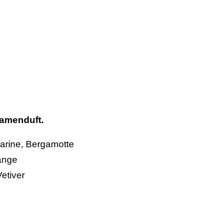
Damenduft.
arine
,
Bergamotte
ange
Vetiver