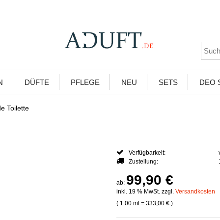
N
DÜFTE
PFLEGE
NEU
SETS
DEO 
 Toilette
Verfügbarkeit:
Zustellung:
99,90 €
ab:
inkl. 19 % MwSt. zzgl.
Versandkosten
( 1
00 ml
=
333,00 €
)