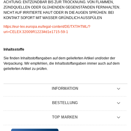
ACHTUNG: ENTZÜNDBAR BIS ZUR TROCKNUNG. VON FLAMMEN,
ZÜNDQUELLEN ODER GLÜHENDEN GEGENSTÄNDEN FERNHALTEN.
NICHT AUF IRRITIERTE HAUT ODER IN DIE AUGEN SPRÜHEN. BEI
KONTAKT SOFORT MIT WASSER GRÜNDLICH AUSSPÜLEN
https://eur-lex.europa.eu/legal-content/DE/TXT/HTML/?
uri=CELEX:32009R1223#d1e1715-59-1
Inhaltsstoffe
Sie finden Inhaltsstoffangaben auf dem gelieferten Artikel und/oder der
Verpackung. Wir empfehlen, die Inhaltsstoffangaben immer auch auf dem
gelieferten Artikel zu prüfen.
INFORMATION
BESTELLUNG
TOP MARKEN