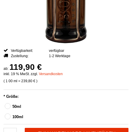
Verfügbarkeit:
verfügbar
Zustellung:
1-2 Werktage
119,90 €
ab:
inkl. 19 % MwSt. zzgl.
Versandkosten
( 1
00 ml
=
239,80 €
)
*
Größe:
50ml
100ml