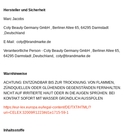
Hersteller und Sicherheit
Marc Jacobs
Coty Beauty Germany GmbH , Berliner Allee 65, 64295 Darmstadt
,Deutschland
E-Mail: coty@brandmarke.de
Verantwortliche Person - Coty Beauty Germany GmbH , Berliner Allee 65,
64295 Darmstadt ,Deutschland, coty@brandmarke.de
Warnhinweise
ACHTUNG: ENTZÜNDBAR BIS ZUR TROCKNUNG. VON FLAMMEN,
ZÜNDQUELLEN ODER GLÜHENDEN GEGENSTÄNDEN FERNHALTEN.
NICHT AUF IRRITIERTE HAUT ODER IN DIE AUGEN SPRÜHEN. BEI
KONTAKT SOFORT MIT WASSER GRÜNDLICH AUSSPÜLEN
https://eur-lex.europa.eu/legal-content/DE/TXT/HTML/?
uri=CELEX:32009R1223#d1e1715-59-1
Inhaltsstoffe