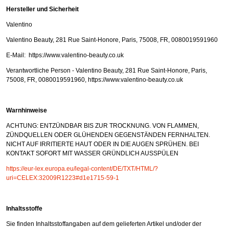
Hersteller und Sicherheit
Valentino
Valentino Beauty, 281 Rue Saint-Honore, Paris, 75008, FR, 0080019591960
E-Mail: https://www.valentino-beauty.co.uk
Verantwortliche Person - Valentino Beauty, 281 Rue Saint-Honore, Paris,
75008, FR, 0080019591960, https://www.valentino-beauty.co.uk
Warnhinweise
ACHTUNG: ENTZÜNDBAR BIS ZUR TROCKNUNG. VON FLAMMEN,
ZÜNDQUELLEN ODER GLÜHENDEN GEGENSTÄNDEN FERNHALTEN.
NICHT AUF IRRITIERTE HAUT ODER IN DIE AUGEN SPRÜHEN. BEI
KONTAKT SOFORT MIT WASSER GRÜNDLICH AUSSPÜLEN
https://eur-lex.europa.eu/legal-content/DE/TXT/HTML/?
uri=CELEX:32009R1223#d1e1715-59-1
Inhaltsstoffe
Sie finden Inhaltsstoffangaben auf dem gelieferten Artikel und/oder der