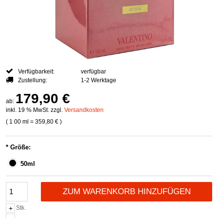
Verfügbarkeit:
verfügbar
Zustellung:
1-2 Werktage
179,90 €
ab:
inkl. 19 % MwSt. zzgl.
Versandkosten
( 1
00 ml
=
359,80 €
)
*
Größe:
50ml
ZUM WARENKORB HINZUFÜGEN
Stk.